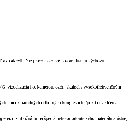
aľ ako akreditačné pracovisko pre postgraduálnu výchovu
G, vizualizácia i.o. kamerou, ozón, skalpel s vysokofrekvenčným
nských i medzinárodných odborných kongresoch. /pozri osvedčenia,
iena, distribučná firma špeciálneho ortodontického materiálu a ústnej