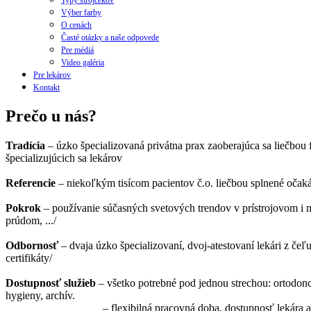
Typy strojčekov
Výber farby
O cenách
Časté otázky a naše odpovede
Pre médiá
Video galéria
Pre lekárov
Kontakt
Prečo u nás?
Tradícia
– úzko špecializovaná privátna prax zaoberajúca sa liečbou
špecializujúcich sa lekárov
Referencie
– niekoľkým tisícom pacientov č.o. liečbou splnené očak
Pokrok
– používanie súčasných svetových trendov v prístrojovom i 
prúdom, .../
Odbornosť
– dvaja úzko špecializovaní, dvoj-atestovaní lekári z če
certifikáty/
Dostupnosť služieb
– všetko potrebné pod jednou strechou: ortodonci
hygieny, archív.
– flexibilná pracovná doba, dostupnosť lekára aj mi