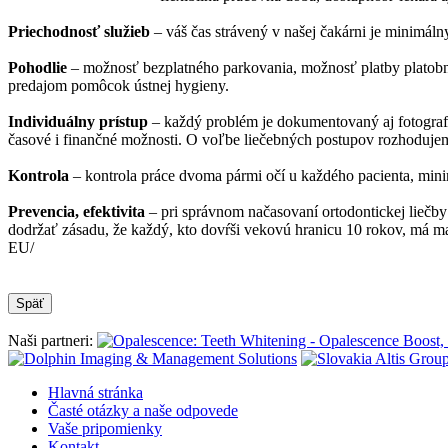
Priechodnosť služieb
– váš čas strávený v našej čakárni je minimál
Pohodlie
– možnosť bezplatného parkovania, možnosť platby platobnou k
predajom pomôcok ústnej hygieny.
Individuálny prístup
– každý problém je dokumentovaný aj fotografic
časové i finančné možnosti. O voľbe liečebných postupov rozhoduje
Kontrola
– kontrola práce dvoma pármi očí u každého pacienta, mini
Prevencia, efektivita
– pri správnom načasovaní ortodontickej liečby
dodržať zásadu, že každý, kto dovŕši vekovú hranicu 10 rokov, má
EU/
Naši partneri:
Hlavná stránka
Časté otázky a naše odpovede
Vaše pripomienky
Kontakt