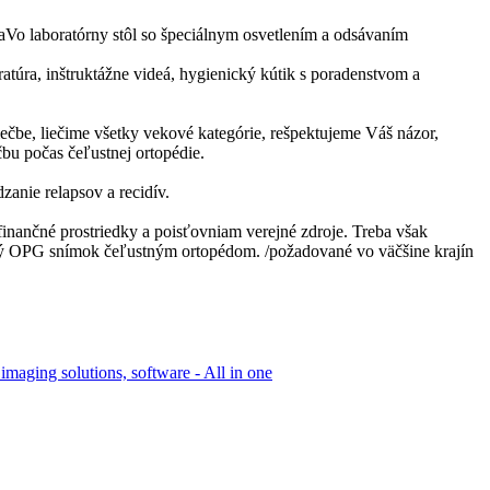
KaVo laboratórny stôl so špeciálnym osvetlením a odsávaním
eratúra, inštruktážne videá, hygienický kútik s poradenstvom a
iečbe, liečime všetky vekové kategórie, rešpektujeme Váš názor,
bu počas čeľustnej ortopédie.
anie relapsov a recidív.
finančné prostriedky a poisťovniam verejné zdroje. Treba však
ný OPG snímok čeľustným ortopédom. /požadované vo väčšine krajín