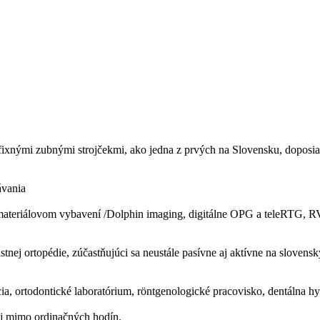
 fixnými zubnými strojčekmi, ako jedna z prvých na Slovensku, doposi
ávania
materiálovom vybavení /Dolphin imaging, digitálne OPG a teleRTG, RV
ľustnej ortopédie, zúčastňujúci sa neustále pasívne aj aktívne na slove
a, ortodontické laboratórium, röntgenologické pracovisko, dentálna hyg
mo ordinačných hodín.