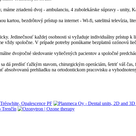
ny, máme zriadenú dvoj - ambulanciu, 4 zubolekárske súpravy - unity, 
artou, bezdrôtový prístup na internet - Wi-fi, satelitná televízia, lit
ky. Jedinečnosť každej osobnosti si vyžaduje individuálny prístup k l
me vždy spoločne. V prípade potreby ponúkame bezplatnú ozónovú lieč
málne dvojročné sledovanie vyliečených pacientov a spoločné predchádz
 sa dá predísť ťažkým stavom, chirurgickým operáciám, šetriť váš čas, 
 mať absolvovanú prehliadku na ortodontickom pracovisku a vyhodnote