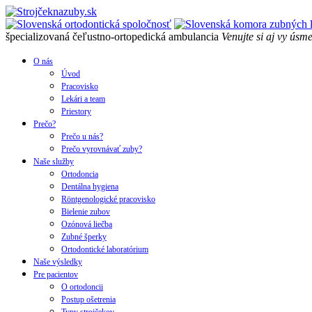
špecializovaná čeľustno-ortopedická ambulancia
Venujte si aj vy úsme
O nás
Úvod
Pracovisko
Lekári a team
Priestory
Prečo?
Prečo u nás?
Prečo vyrovnávať zuby?
Naše služby
Ortodoncia
Dentálna hygiena
Röntgenologické pracovisko
Bielenie zubov
Ozónová liečba
Zubné šperky
Ortodontické laboratórium
Naše výsledky
Pre pacientov
O ortodoncii
Postup ošetrenia