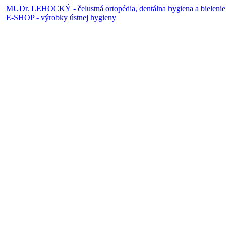
MUDr. LEHOCKÝ - čelustná ortopédia, dentálna hygiena a bieleni
E-SHOP - výrobky ústnej hygieny